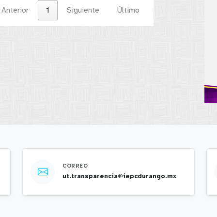
Anterior
1
Siguiente
Último
CORREO
ut.transparencia@iepcdurango.mx