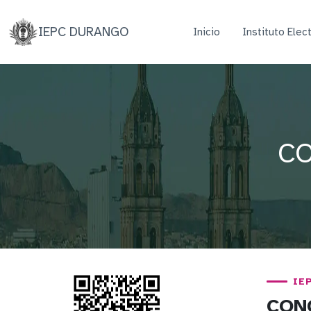
IEPC DURANGO
Inicio
Instituto Elec
CO
IE
CON